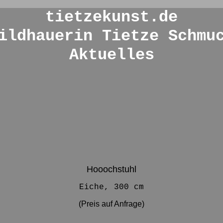
tietzekunst.de
ildhauerin Tietze Schmu
Aktuelles
Hooochstuhl
Eiche, 300 cm
(Preis auf Anfrage)